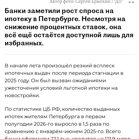
Автор фото:
Сергей Ермохин / "ДП"
Банки заметили рост спроса на
ипотеку в Петербурге. Несмотря на
снижение процентных ставок, она
всё ещё остаётся доступной лишь для
избранных.
В начале лета произошёл резкий всплеск
ипотечных выдач после периода стагнации в
2025 году. Он был вызван ожиданиями
ужесточения условий льготной ипотеки на
новостройки.
По статистике ЦБ РФ, количество выданных
ипотек жителям Петербурга в первом
полугодии 2026-го выросло в 1,5 раза по
сравнению с январём-июнем 2025-го. Всего
банки оформили 22,1 тыс. кредитов на 121,9 млрд