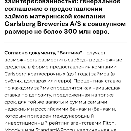
заинтересованностью: генеральное
соглашение о предоставлении
займов материнской компании
Carlsberg Breweries A/S в совокупном
размере не более 300 млн евро.
Согласно документу, "
Балтика
"
получает
возможность разместить свободные денежные
средства в форме предоставления компании
Carlsberg краткосрочных (до 1 года) займов (в
рублях, долларах или евро). Процентная ставка
по каждому займу определятся как наивысшая
ставка по депозиту, предложенная на тот же
срок, для той же валюты и суммы самыми
надежными российскими банками (банками,
которым присвоен международный
инвестиционный рейтинг агентствами Fitch,
Moody’s или Standard&Poors), увеличенная на