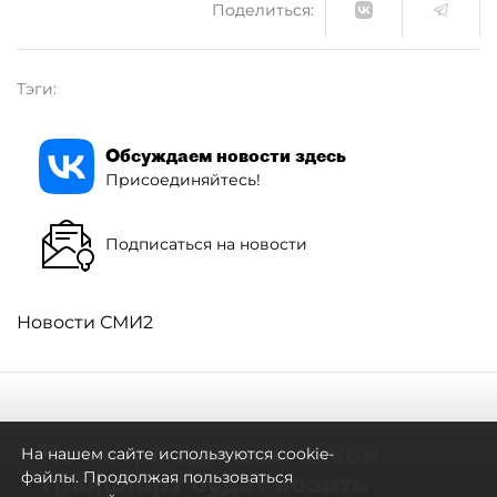
Поделиться:
Тэги:
Обсуждаем новости здесь
Присоединяйтесь!
Подписаться на новости
Новости СМИ2
Не метро единым: какой
На нашем сайте используются cookie-
транспорт будет возить
файлы. Продолжая пользоваться