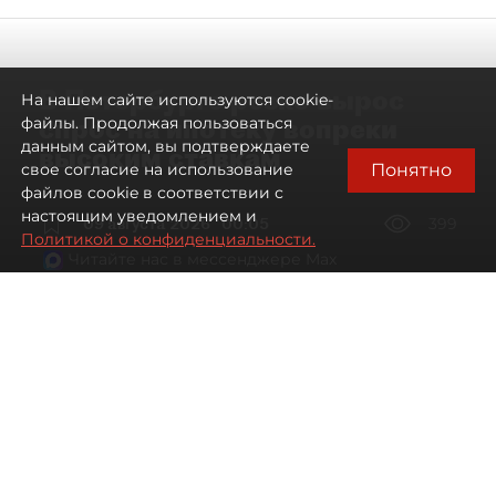
В Петербурге резко вырос
На нашем сайте используются cookie-
спрос на ипотеку вопреки
файлы. Продолжая пользоваться
данным сайтом, вы подтверждаете
высоким ставкам
Понятно
свое согласие на использование
файлов cookie в соответствии с
настоящим уведомлением и
09 августа 2026
00:05
399
Политикой о конфиденциальности.
Читайте нас в мессенджере Max
Евгений Петров
Все материалы автора
Автор фото:
Сергей Ермохин / "ДП"
Банки заметили рост спроса на
ипотеку в Петербурге. Несмотря на
снижение процентных ставок, она