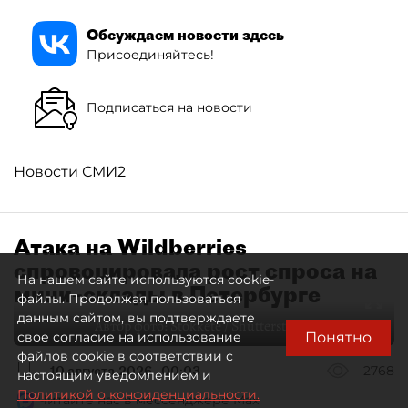
Обсуждаем новости здесь
Присоединяйтесь!
Подписаться на новости
Новости СМИ2
Атака на Wildberries
спровоцировала рост спроса на
На нашем сайте используются cookie-
мини–склады в Петербурге
файлы. Продолжая пользоваться
данным сайтом, вы подтверждаете
Автор фото:
Stokkete / Shutterstock / FOTODOM
Понятно
свое согласие на использование
файлов cookie в соответствии с
10 августа 2026
00:03
2768
настоящим уведомлением и
Политикой о конфиденциальности.
Читайте нас в мессенджере Max