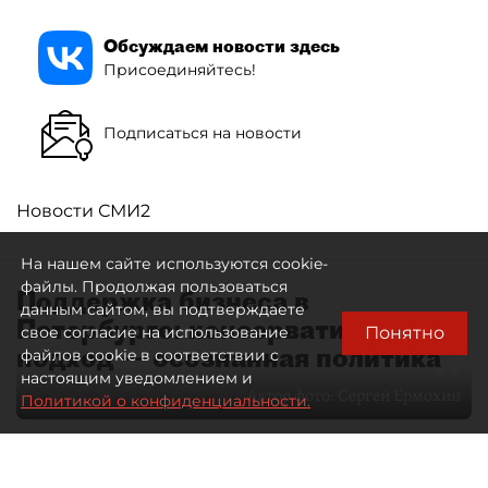
Обсуждаем новости здесь
Присоединяйтесь!
Подписаться на новости
Новости СМИ2
На нашем сайте используются cookie-
файлы. Продолжая пользоваться
Поддержка бизнеса в
данным сайтом, вы подтверждаете
Петербурге: консервативный
Понятно
свое согласие на использование
подход — осознанная политика
файлов cookie в соответствии с
настоящим уведомлением и
Автор фото:
Сергей Ермохин
Политикой о конфиденциальности.
27 мая 2026
12:34
3530
Читайте нас в мессенджере Max