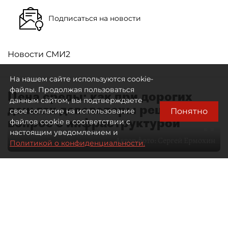
Подписаться на новости
Новости СМИ2
На нашем сайте используются cookie-
файлы. Продолжая пользоваться
Цена среды: как при дорогих
данным сайтом, вы подтверждаете
деньгах девелоперы решают
Понятно
свое согласие на использование
вопрос с инфраструктурой
файлов cookie в соответствии с
настоящим уведомлением и
Автор фото:
Сергей Ермохин
Политикой о конфиденциальности.
29 июня 2026
10:35
1601
Читайте нас в мессенджере Max
Павел Никифоров
Все материалы автора