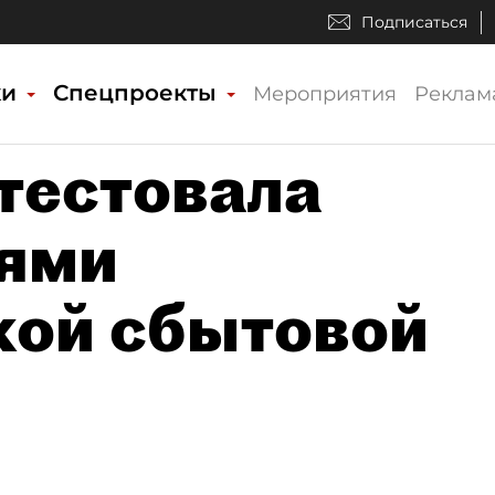
Подписаться
ки
Спецпроекты
Мероприятия
Реклам
отестовала
иями
кой сбытовой