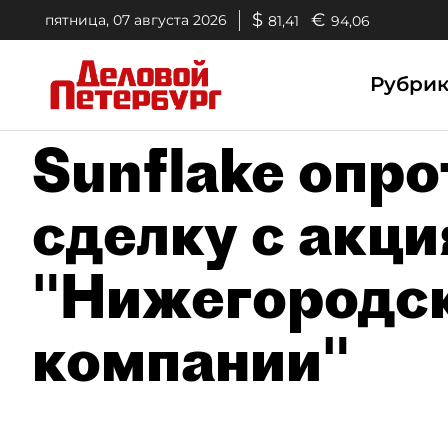
$
€
пятница, 07 августа 2026
81,41
94,06
Рубри
Sunflake опр
сделку с акц
"Нижегородс
компании"