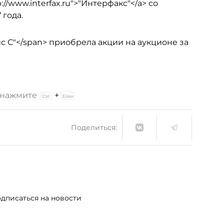
//www.interfax.ru">"Интерфакс"</a> со
 года.
вис С"</span> приобрела акции на аукционе за
и нажмите
+
Поделиться:
дписаться на новости