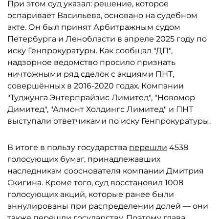
При этом суд указал: решение, которое
оспаривает Васильева, основано на судебном
акте. Он был принят Арбитражным судом
Петербурга и Ленобласти в апреле 2025 году по
иску Генпрокуратуры. Как
сообщал
"ДП",
надзорное ведомство просило признать
ничтожными ряд сделок с акциями ПНТ,
совершённых в 2016-2020 годах. Компании
"Туджунга Энтерпрайзис Лимитед", "Новомор
Димитед", "Алмонт Холдингс Лимитед" и ПНТ
выступали ответчиками по иску Генпрокуратуры.
В итоге в пользу государства
перешли
4538
голосующих бумаг, принадлежавших
наследникам сооснователя компании Дмитрия
Скигина. Кроме того, суд восстановил 1008
голосующих акций, которые ранее были
аннулированы при распределении долей — они
также перешли государству. Поэтому глава