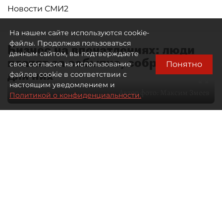
Новости СМИ2
На нашем сайте используются cookie-
файлы. Продолжая пользоваться
Бизнес на впечатлениях: люди
данным сайтом, вы подтверждаете
платят за событие, собранное
Понятно
свое согласие на использование
для них
файлов cookie в соответствии с
настоящим уведомлением и
Автор фото:
Максим Змеев
Политикой о конфиденциальности.
04 августа 2026
15:51
3060
Читайте нас в мессенджере Max
dp.ru
Все материалы автора
Летний календарь событий
обогатился во многих регионах.
Сегмент сегодня привлекателен как