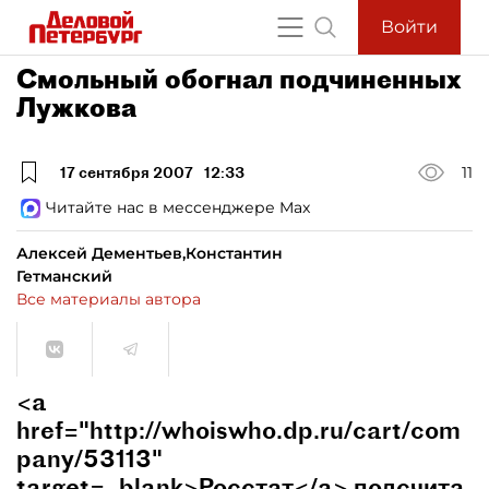
Войти
Смольный обогнал подчиненных
Лужкова
17 сентября 2007
12:33
11
Читайте нас в мессенджере Max
Алексей Дементьев,Константин
Гетманский
Все материалы автора
<a
href="http://whoiswho.dp.ru/cart/com
pany/53113"
target=_blank>Росстат</a> подсчита