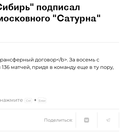
ибирь" подписал
московного "Сатурна"
рансферный договор</b>. За восемь с
136 матчей, придя в команду еще в ту пору,
и нажмите
+
Поделиться: