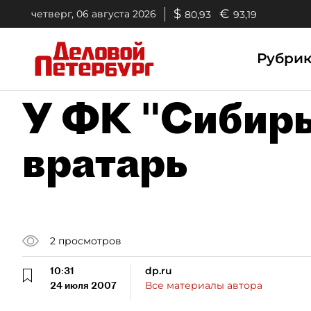
$
€
четверг, 06 августа 2026
80,93
93,19
Рубри
У ФК "Сибирь
вратарь
2
просмотров
10:31
dp.ru
24 июля 2007
Все материалы автора