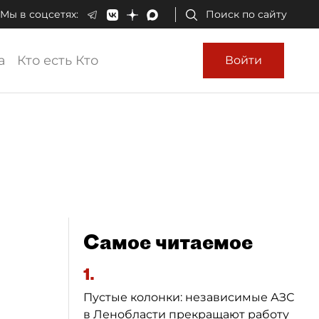
Мы в соцсетях:
Поиск по сайту
а
Кто есть Кто
Войти
Самое читаемое
1.
Пустые колонки: независимые АЗС
в Ленобласти прекращают работу