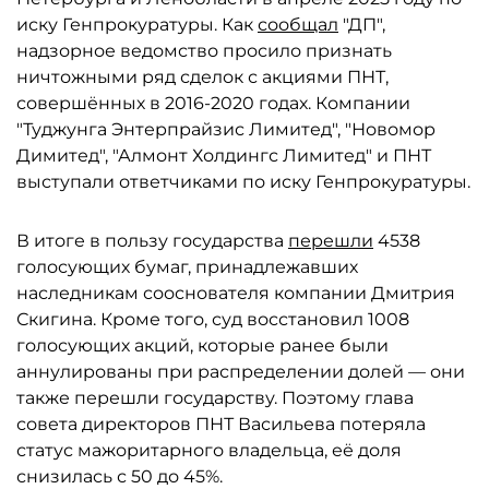
иску Генпрокуратуры. Как
сообщал
"ДП",
надзорное ведомство просило признать
ничтожными ряд сделок с акциями ПНТ,
совершённых в 2016-2020 годах. Компании
"Туджунга Энтерпрайзис Лимитед", "Новомор
Димитед", "Алмонт Холдингс Лимитед" и ПНТ
выступали ответчиками по иску Генпрокуратуры.
В итоге в пользу государства
перешли
4538
голосующих бумаг, принадлежавших
наследникам сооснователя компании Дмитрия
Скигина. Кроме того, суд восстановил 1008
голосующих акций, которые ранее были
аннулированы при распределении долей — они
также перешли государству. Поэтому глава
совета директоров ПНТ Васильева потеряла
статус мажоритарного владельца, её доля
снизилась с 50 до 45%.