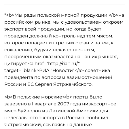
"<b>Мы рады польской мясной продукции </b>на
российском рынке, мы с удовольствием откроем
экспорт всей продукции, но когда будет
проведен должный контроль над тем мясом,
которое попадает из третьих стран и затем, к
сожалению, будучи некачественным,
просроченным оказывается на наших рынках", –
цитирует <a href="http://rian.ru/"
target=_blank>РИА "Новости"</a> советника
президента по вопросам взаимоотношений
России и ЕС Сергея Ястржембского.
<b>В польские морские</b> порты было
завезено в I квартале 2007 года низкосортное
мясо буйволов из Латинской Америки для
нелегального экспорта в Россию, сообщил
Ястржембский, ссылаясь на данные