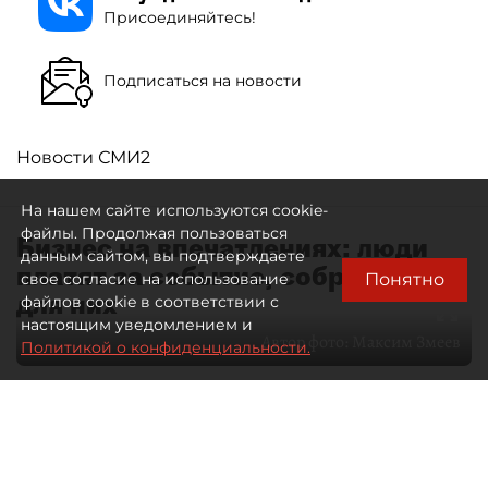
Присоединяйтесь!
Подписаться на новости
Новости СМИ2
На нашем сайте используются cookie-
файлы. Продолжая пользоваться
Бизнес на впечатлениях: люди
данным сайтом, вы подтверждаете
платят за событие, собранное
Понятно
свое согласие на использование
для них
файлов cookie в соответствии с
настоящим уведомлением и
Автор фото:
Максим Змеев
Политикой о конфиденциальности.
04 августа 2026
15:51
2918
Читайте нас в мессенджере Max
dp.ru