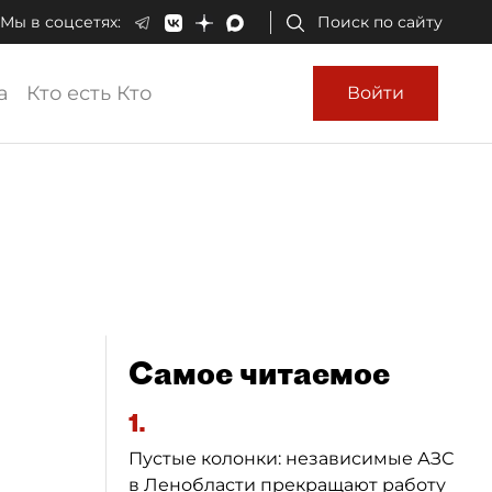
Мы в соцсетях:
Поиск по сайту
а
Кто есть Кто
Войти
Самое читаемое
1.
Пустые колонки: независимые АЗС
в Ленобласти прекращают работу