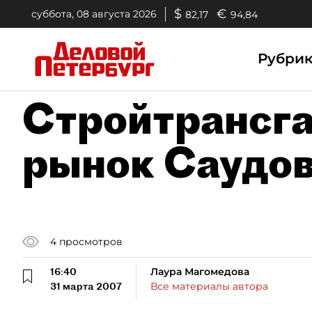
$
€
суббота, 08 августа 2026
82,17
94,84
Рубри
Стройтрансга
рынок Саудов
4
просмотров
16:40
Лаура Магомедова
31 марта 2007
Все материалы автора