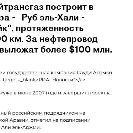
трансгаз построит в
а - Руб эль-Хали -
к", протяженность
00 км. За нефтепровод
выложат более $100 млн.
b>и государственная компания Сауди Арамко
/" target=_blank>РИА "Новости".</a>
>уже в июне 2007 года и завершит проект к
енный российским подрядчиком на
кой Аравии, отметил на подписании
 Али эль-Аджми.