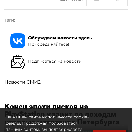
Тэги:
Обсуждаем новости здесь
Присоединяйтесь!
Подписаться на новости
Новости СМИ2
Конец эпохи дисков на
PlayStation ударит по доходам
На нашем сайте используются cookie-
игровых магазинов Петербурга
файлы. Продолжая пользоваться
данным сайтом, вы подтверждаете