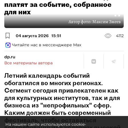
платят за событие, собранное
для них
Автор фото:
Максим Змеев
04 августа 2026
15:51
4112
Читайте нас в мессенджере Max
dp.ru
Все материалы автора
Летний календарь событий
обогатился во многих регионах.
Сегмент сегодня привлекателен как
для культурных институтов, так и для
бизнеса из "непрофильных" сфер.
Каким должен быть современный
фестиваль, чтобы оставаться
На нашем сайте используются cookie-
востребованным в условиях высокой