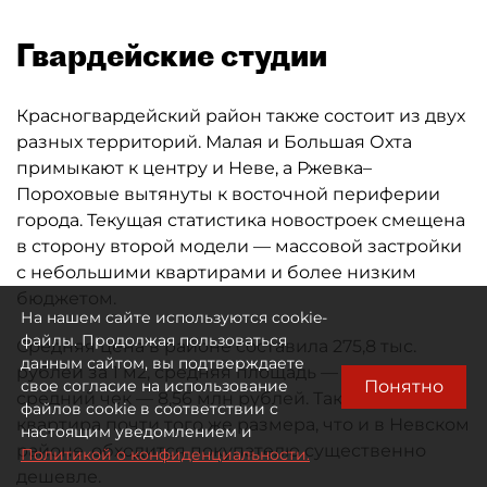
Гвардейские студии
Красногвардейский район также состоит из двух
разных территорий. Малая и Большая Охта
примыкают к центру и Неве, а Ржевка–
Пороховые вытянуты к восточной периферии
города. Текущая статистика новостроек смещена
в сторону второй модели — массовой застройки
с небольшими квартирами и более низким
бюджетом.
На нашем сайте используются cookie-
файлы. Продолжая пользоваться
Средняя цена в районе составила 275,8 тыс.
данным сайтом, вы подтверждаете
рублей за 1 м2, средняя площадь — 31 м2,
Понятно
свое согласие на использование
средний чек — 8,56 млн рублей. Таким образом,
файлов cookie в соответствии с
квартира почти того же размера, что и в Невском
настоящим уведомлением и
районе, обходится покупателю существенно
Политикой о конфиденциальности.
дешевле.