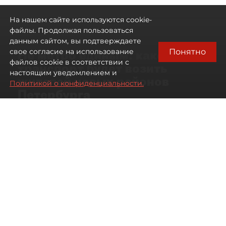
На нашем сайте используются cookie-
файлы. Продолжая пользоваться
данным сайтом, вы подтверждаете
Понятно
свое согласие на использование
Не метро единым: какой
файлов cookie в соответствии с
транспорт будет возить
настоящим уведомлением и
жителей новых районов
Политикой о конфиденциальности.
Петербурга
Развитие метро в Петербурге отстало
от темпов застройки окраин города
07 августа 2026
00:44
526
Читайте нас в мессенджере Max
Дарья Кильцова
Все материалы автора