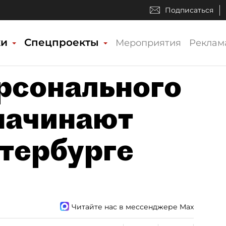
Подписаться
ки
Спецпроекты
Мероприятия
Реклам
рсонального
начинают
етербурге
Читайте нас в мессенджере Max