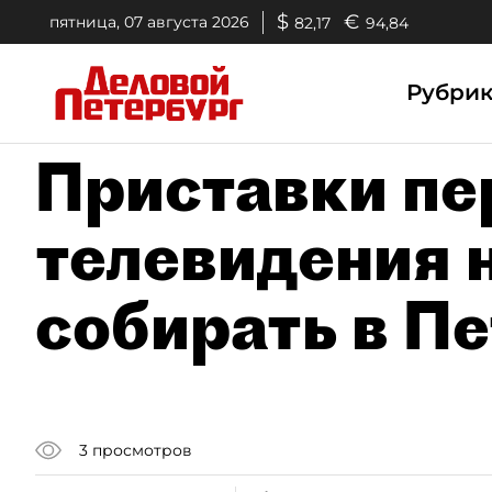
$
€
пятница, 07 августа 2026
82,17
94,84
Рубри
Приставки пе
телевидения 
собирать в П
3
просмотров