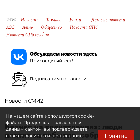
Новость
Топливо
Бензин
Деловые новости
Тэги:
АЗС
Авто
Общество
Новости СПб
Новости СПб сегодня
Обсуждаем новости здесь
Присоединяйтесь!
Подписаться на новости
Новости СМИ2
На нашем сайте используются cookie-
файлы. Продолжая пользоваться
Бизнес на впечатлениях: люди
данным сайтом, вы подтверждаете
платят за событие, собранное
Понятно
свое согласие на использование