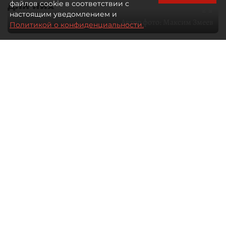
для них
файлов cookie в соответствии с
настоящим уведомлением и
Автор фото:
Максим Змеев
Политикой о конфиденциальности.
04 августа 2026
15:51
1595
Читайте нас в мессенджере Max
dp.ru
Все материалы автора
Летний календарь событий
обогатился во многих регионах.
Сегмент сегодня привлекателен как
для культурных институтов, так и для
бизнеса из "непрофильных" сфер.
Каким должен быть современный
фестиваль, чтобы оставаться
востребованным в условиях высокой
конкуренции, а также почему зритель