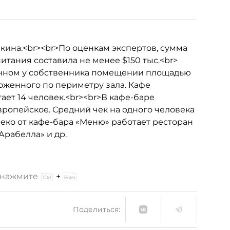
кина.<br><br>По оценкам экспертов, сумма
тания составила не менее $150 тыс.<br>
анном у собственника помещении площадью
оложенного по периметру зала. Кафе
тает 14 человек.<br><br>В кафе-баре
вропейское. Средний чек на одного человека
леко от кафе-бара «Меню» работает ресторан
Арабелла» и др.
и нажмите
+
Поделиться: