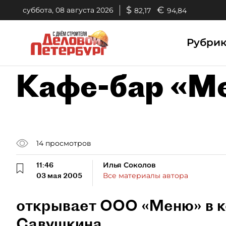
$
€
суббота, 08 августа 2026
82,17
94,84
Рубри
Кафе-бар «М
14
просмотров
11:46
Илья Соколов
03 мая 2005
Все материалы автора
открывает ООО «Меню» в ко
Савушкина.