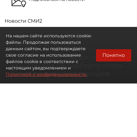
Новости СМИ2
На нашем сайте используются cookie-
файлы. Продолжая пользоваться
данным сайтом, вы подтверждаете
Понятно
свое согласие на использование
"Безальтернативная модель":
файлов cookie в соответствии с
что мешает Петербургу стать
настоящим уведомлением и
полицентричным городом
Политикой о конфиденциальности.
Районы массовой застройки в
Петербурге стали развиваться
неравномерно
08 августа 2026
00:10
276
Читайте нас в мессенджере Max