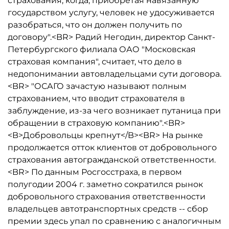
страхования, когда, приобретая навязанную
государством услугу, человек не удосуживается
разобраться, что он должен получить по
договору".<BR> Радий Негодин, директор Санкт-
Петербургского филиала ОАО "Московская
страховая компания", считает, что дело в
недопонимании автовладельцами сути договора.
<BR> "ОСАГО зачастую называют полным
страхованием, что вводит страхователя в
заблуждение, из-за чего возникает путаница при
обращении в страховую компанию".<BR>
<B>Добровольцы крепнут</B><BR> На рынке
продолжается отток клиентов от добровольного
страхования автогражданской ответственности.
<BR> По данным Росгосстраха, в первом
полугодии 2004 г. заметно сократился рынок
добровольного страхования ответственности
владельцев автотранспортных средств -- сбор
премии здесь упал по сравнению с аналогичным