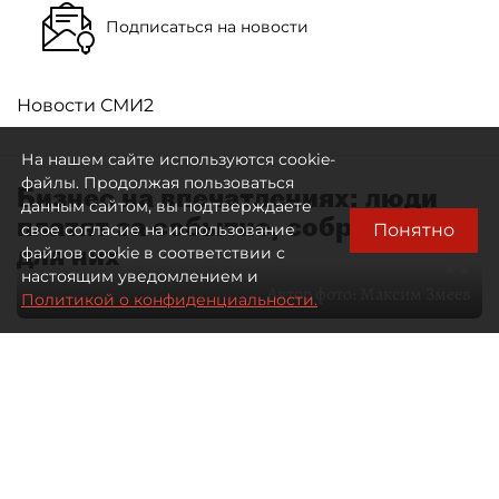
Подписаться на новости
Новости СМИ2
На нашем сайте используются cookie-
файлы. Продолжая пользоваться
Бизнес на впечатлениях: люди
данным сайтом, вы подтверждаете
платят за событие, собранное
Понятно
свое согласие на использование
для них
файлов cookie в соответствии с
настоящим уведомлением и
Автор фото:
Максим Змеев
Политикой о конфиденциальности.
04 августа 2026
15:51
3126
Читайте нас в мессенджере Max
dp.ru
Все материалы автора