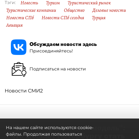
Новость
Туризм
Туристический рынок
Тэги:
Туристические компании
Общество
Деловые новости
Новости СПб
Новости СПб сегодня
Турция
Авиация
Обсуждаем новости здесь
Присоединяйтесь!
Подписаться на новости
Новости СМИ2
"Безальтернативная модель":
На нашем сайте используются cookie-
что мешает Петербургу стать
файлы. Продолжая пользоваться