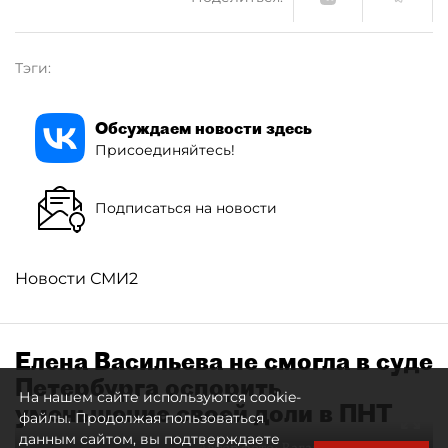
Тэги:
Обсуждаем новости здесь
Присоединяйтесь!
Подписаться на новости
Новости СМИ2
Елена Васильева не смогла в суде
Петербурга оспорить
На нашем сайте используются cookie-
уменьшение своей доли в ПНТ
файлы. Продолжая пользоваться
данным сайтом, вы подтверждаете