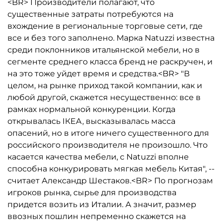
<BR> Производители полагают, что
существенные затраты потребуются на
вхождение в региональные торговые сети, где
все и без того заполнено. Марка Natuzzi известна
среди поклонников итальянской мебели, но в
сегменте среднего класса бренд не раскручен, и
на это тоже уйдет время и средства.<BR> "В
целом, на рынке приход такой компании, как и
любой другой, скажется несущественно: все в
рамках нормальной конкуренции. Когда
открывалась IКЕА, высказывалась масса
опасений, но в итоге ничего существенного для
российского производителя не произошло. Что
касается качества мебели, с Natuzzi вполне
способна конкурировать мягкая мебель Китая", --
считает Александр Шестаков.<BR> По прогнозам
игроков рынка, сырье для производства
придется возить из Италии. А значит, размер
ввозных пошлин непременно скажется на