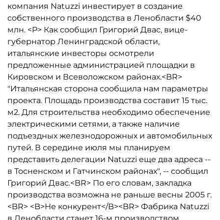
компания Natuzzi инвестирует в создание
собственного производства в Ленобласти $40
млн. <P> Как сообщил Григорий Двас, вице-
губернатор Ленинградской области,
итальянские инвесторы осмотрели
предложенные администрацией площадки в
Кировском и Всеволожском районах.<BR>
"Итальянская сторона сообщила нам параметры
проекта. Площадь производства составит 15 тыс.
м2. Для строительства необходимо обеспечение
электрическими сетями, а также наличие
подъездных железнодорожных и автомобильных
путей. В середине июля мы планируем
представить делегации Natuzzi еще два адреса --
в Тосненском и Гатчинском районах", -- сообщил
Григорий Двас.<BR> По его словам, закладка
производства возможна не раньше весны 2005 г.
<BR> <B>Не конкурент</B><BR> Фабрика Natuzzi
в Ленобласти станет 16-м производством