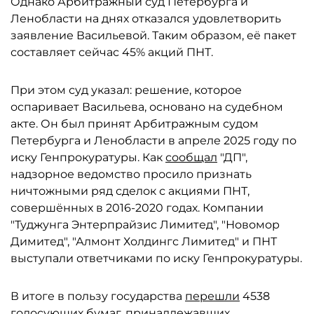
Однако Арбитражный суд Петербурга и
Ленобласти на днях отказался удовлетворить
заявление Васильевой. Таким образом, её пакет
составляет сейчас 45% акций ПНТ.
При этом суд указал: решение, которое
оспаривает Васильева, основано на судебном
акте. Он был принят Арбитражным судом
Петербурга и Ленобласти в апреле 2025 году по
иску Генпрокуратуры. Как
сообщал
"ДП",
надзорное ведомство просило признать
ничтожными ряд сделок с акциями ПНТ,
совершённых в 2016-2020 годах. Компании
"Туджунга Энтерпрайзис Лимитед", "Новомор
Димитед", "Алмонт Холдингс Лимитед" и ПНТ
выступали ответчиками по иску Генпрокуратуры.
В итоге в пользу государства
перешли
4538
голосующих бумаг, принадлежавших