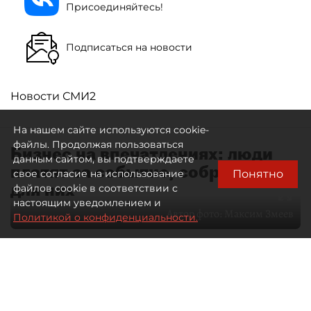
Присоединяйтесь!
Подписаться на новости
Новости СМИ2
На нашем сайте используются cookie-
файлы. Продолжая пользоваться
Бизнес на впечатлениях: люди
данным сайтом, вы подтверждаете
платят за событие, собранное
Понятно
свое согласие на использование
для них
файлов cookie в соответствии с
настоящим уведомлением и
Автор фото:
Максим Змеев
Политикой о конфиденциальности.
04 августа 2026
15:51
3033
Читайте нас в мессенджере Max
dp.ru