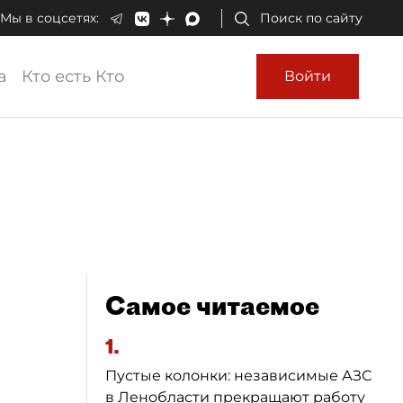
Мы в соцсетях:
Поиск по сайту
а
Кто есть Кто
Войти
Самое читаемое
1.
Пустые колонки: независимые АЗС
в Ленобласти прекращают работу