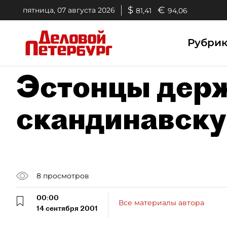
$
€
пятница, 07 августа 2026
81,41
94,06
Рубри
Эстонцы дер
скандинавску
8
просмотров
00:00
Все материалы автора
14 сентября 2001