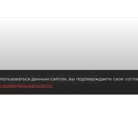
ным: какой
пользоваться данным сайтом, вы подтверждаете свое согла
о конфиденциальности.
дет возить
ых районов