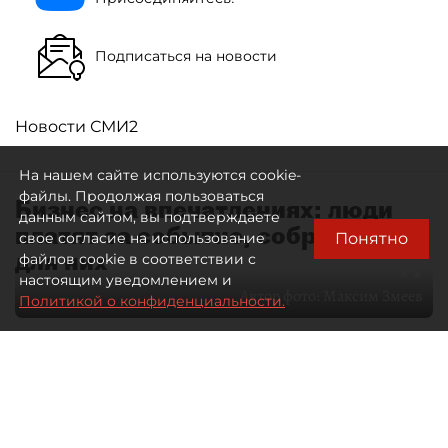
Подписаться на новости
Новости СМИ2
На нашем сайте используются cookie-
файлы. Продолжая пользоваться
Бизнес на впечатлениях: люди
данным сайтом, вы подтверждаете
платят за событие, собранное
Понятно
свое согласие на использование
для них
файлов cookie в соответствии с
настоящим уведомлением и
Автор фото:
Максим Змеев
Политикой о конфиденциальности.
04 августа 2026
15:51
2700
Читайте нас в мессенджере Max
dp.ru
Все материалы автора