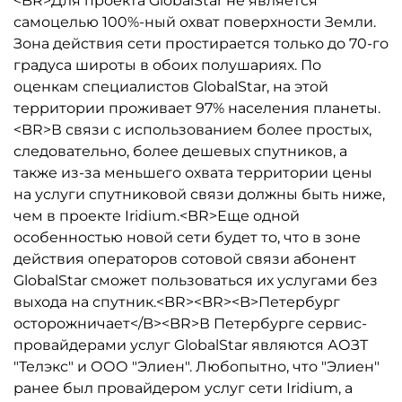
<BR>Для проекта GlobalStar не является
самоцелью 100%-ный охват поверхности Земли.
Зона действия сети простирается только до 70-го
градуса широты в обоих полушариях. По
оценкам специалистов GlobalStar, на этой
территории проживает 97% населения планеты.
<BR>В связи с использованием более простых,
следовательно, более дешевых спутников, а
также из-за меньшего охвата территории цены
на услуги спутниковой связи должны быть ниже,
чем в проекте Iridium.<BR>Еще одной
особенностью новой сети будет то, что в зоне
действия операторов сотовой связи абонент
GlobalStar сможет пользоваться их услугами без
выхода на спутник.<BR><BR><B>Петербург
осторожничает</B><BR>В Петербурге сервис-
провайдерами услуг GlobalStar являются АОЗТ
"Телэкс" и ООО "Элиен". Любопытно, что "Элиен"
ранее был провайдером услуг сети Iridium, а