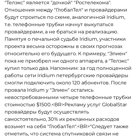
"Телэкс" является "дочкой" "Ростелекома".
Отношения между "ГлобалТел" и провайдерами
будут строиться по схеме, аналогичной Iridium,
т.е. телефонные трубки начнут выкупаться
провайдерами, а не браться на реализацию.
Памятуя о печальной судьбе Iridium, участники
проекта весьма осторожны в своих прогнозах
относительно его будущего. К примеру, "Элиен"
пока не приобрел ни одного аппарата, а "Телэкс"
купил только два. Напомним: за год полноценной
работы сети Iridium петербургские провайдеры
смогли подключить около 120 абонентов. После
провала Iridium у "Элиен" остались
невостребованными четыре телефонные трубки
стоимостью $1500.<BR>Рекламу услуг GlobalStar
провайдеры будут осуществлять
самостоятельно, 30% их рекламных расходов
возьмет на себя "ГлобалТел".<BR>"Следует также
отметить, что система спутниковой связи не