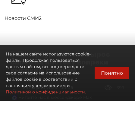
Новости СМИ2
В Петербурге резко вырос
На нашем сайте используются cookie-
спрос на ипотеку вопреки
файлы. Продолжая пользоваться
данным сайтом, вы подтверждаете
высоким ставкам
Понятно
свое согласие на использование
файлов cookie в соответствии с
настоящим уведомлением и
09 августа 2026
00:05
399
Политикой о конфиденциальности.
Читайте нас в мессенджере Max
Евгений Петров
Все материалы автора