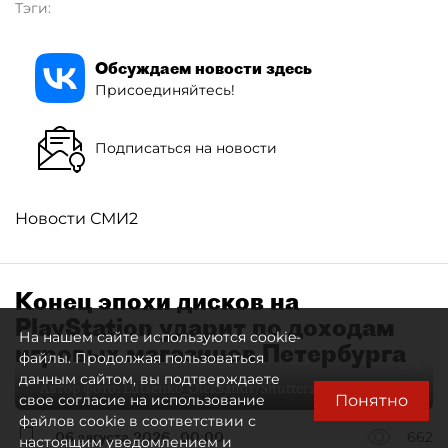
Тэги:
Обсуждаем новости здесь
Присоединяйтесь!
Подписаться на новости
Новости СМИ2
Конец эпохи дисков на
PlayStation ударит по доходам
На нашем сайте используются cookie-
игровых магазинов Петербурга
файлы. Продолжая пользоваться
данным сайтом, вы подтверждаете
Автор фото:
Lutsenko_Oleksandr/Shutterstock/FOTODOM
Понятно
свое согласие на использование
файлов cookie в соответствии с
06 августа 2026
00:00
662
настоящим уведомлением и